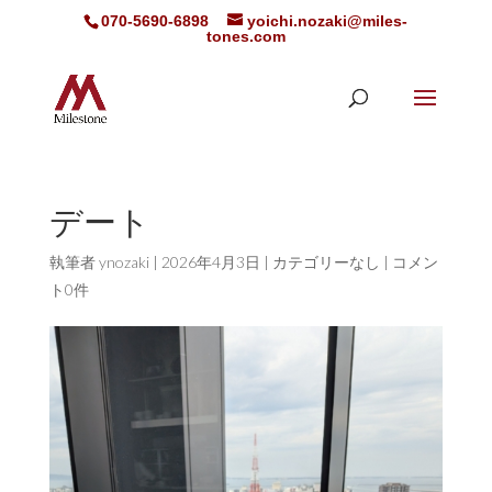
070-5690-6898
yoichi.nozaki@miles-
tones.com
デート
執筆者
ynozaki
|
2026年4月3日
|
カテゴリーなし
|
コメン
ト0件