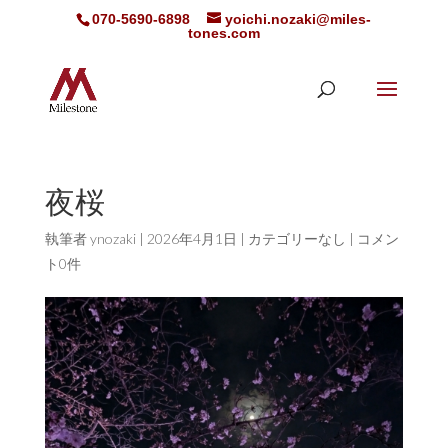
070-5690-6898
yoichi.nozaki@miles-
tones.com
夜桜
執筆者
ynozaki
|
2026年4月1日
|
カテゴリーなし
|
コメン
ト0件