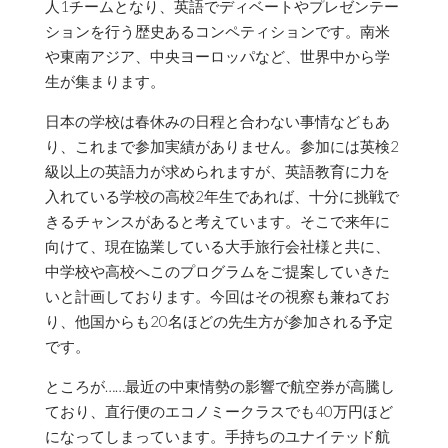
人1チームとなり、英語でディベートやプレゼンテー
ションを行う歴史あるコンペティションです。南米
や東南アジア、中央ヨーロッパなど、世界中から学
生が集まります。
日本の学校は春休みの日程と合わない事情などもあ
り、これまで参加実績がありません。参加には英検2
級以上の英語力が求められますが、英語教育に力を
入れている学校の高校2年生であれば、十分に挑戦で
きるチャンスがあると考えています。そこで来年に
向けて、現在協業している大手旅行会社様と共に、
中学校や高校へこのプログラムをご提案していきた
いと計画しております。今回はその視察も兼ねてお
り、他国からも20名ほどの先生方が参加される予定
です。
ところが……最近の中東情勢の影響で航空券が高騰し
ており、直行便のエコノミークラスでも40万円ほど
になってしまっています。手持ちのユナイテッド航