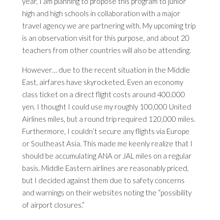
year, I am planning to propose this program to junior
high and high schools in collaboration with a major
travel agency we are partnering with. My upcoming trip
is an observation visit for this purpose, and about 20
teachers from other countries will also be attending.
However… due to the recent situation in the Middle
East, airfares have skyrocketed. Even an economy
class ticket on a direct flight costs around 400,000
yen. I thought I could use my roughly 100,000 United
Airlines miles, but a round trip required 120,000 miles.
Furthermore, I couldn’t secure any flights via Europe
or Southeast Asia. This made me keenly realize that I
should be accumulating ANA or JAL miles on a regular
basis. Middle Eastern airlines are reasonably priced,
but I decided against them due to safety concerns
and warnings on their websites noting the “possibility
of airport closures.”