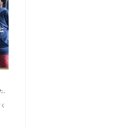
た。
てく