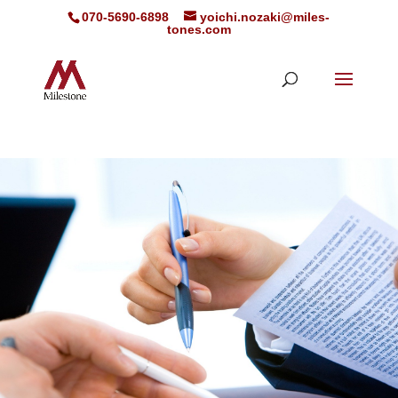
070-5690-6898
yoichi.nozaki@miles-
tones.com