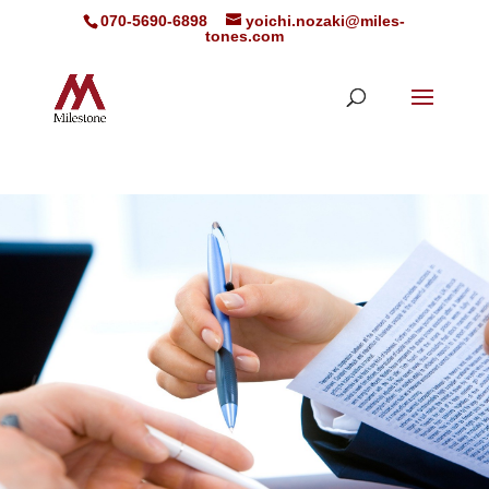
070-5690-6898
yoichi.nozaki@miles-
tones.com