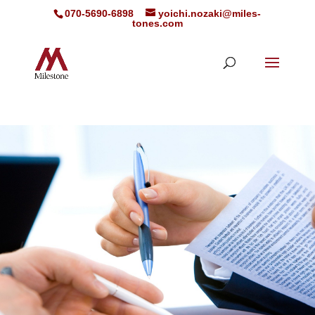
070-5690-6898
yoichi.nozaki@miles-
tones.com