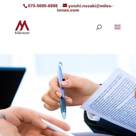
070-5690-6898
yoichi.nozaki@miles-
tones.com