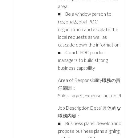
area
■ Be a window person to
regional/global POC
organization and escalate the
local requests as well as
cascade down the information
■ Coach POC product
managers to build strong
business capability
Area of Responsibility職務の責
任範囲：
Sales Target, Expense, but no PL
Job Description Detail具体的な
職務内容：
■ Business plans: develop and
propose business plans aligning