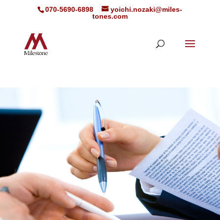
070-5690-6898
yoichi.nozaki@miles-
tones.com