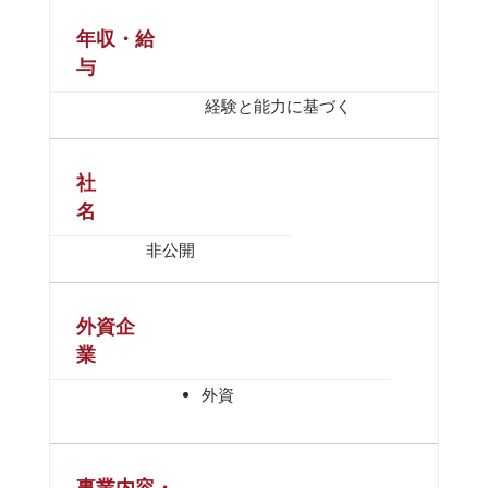
年収・給
与
経験と能力に基づく
社
名
非公開
外資企
業
外資
事業内容・