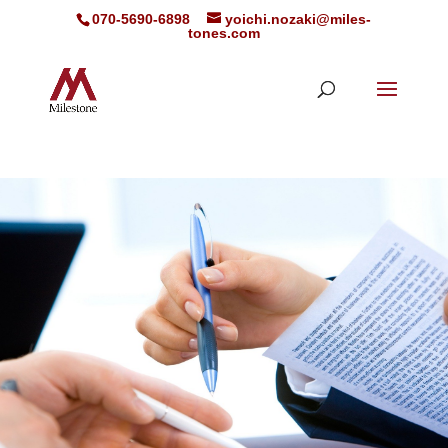
070-5690-6898
yoichi.nozaki@miles-
tones.com