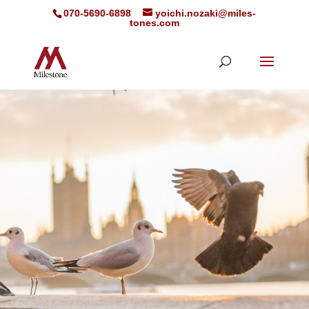
070-5690-6898
yoichi.nozaki@miles-
tones.com