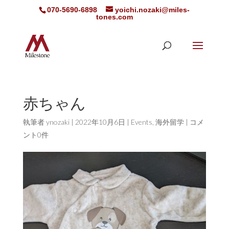
070-5690-6898
yoichi.nozaki@miles-
tones.com
赤ちゃん
執筆者
ynozaki
|
2022年10月6日
|
Events
,
海外留学
|
コメ
ント0件