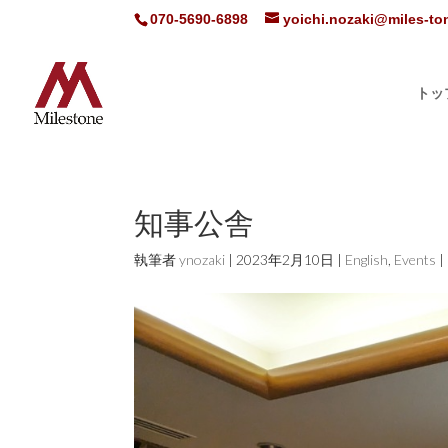
070-5690-6898
yoichi.nozaki@miles-t
トッ
知事公舎
執筆者
ynozaki
|
2023年2月10日
|
English
,
Events
|