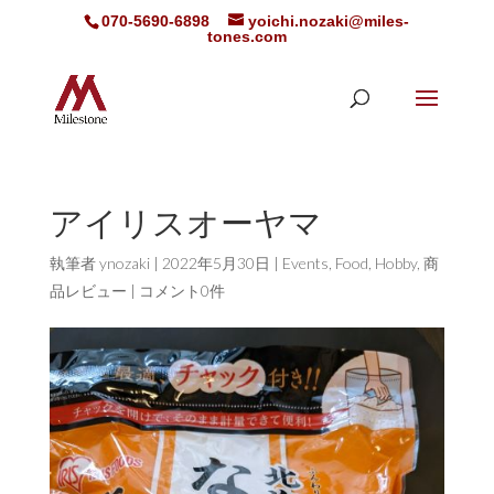
070-5690-6898
yoichi.nozaki@miles-
tones.com
アイリスオーヤマ
執筆者
ynozaki
|
2022年5月30日
|
Events
,
Food
,
Hobby
,
商
品レビュー
|
コメント0件