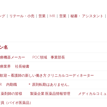
ング
|
リテール・小売
|
営業
|
MR
|
営業
|
秘書・ アシスタント
ン名
医療機器メーカー POC領域 事業部長
医療業界 社長秘書
歓迎～看護師の新しい働き方 クリニカルコーディネーター
MR 内勤職 ＊ 原則転勤はありません。
 薬剤師の皆様 製薬企業 医薬品情報管理 メディカルコミュ
要員（バイオ医薬品）