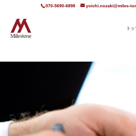
070-5690-6898
yoichi.nozaki@miles-t
トッ