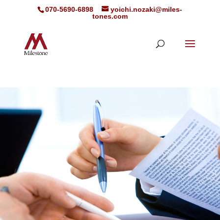
070-5690-6898
yoichi.nozaki@miles-
tones.com