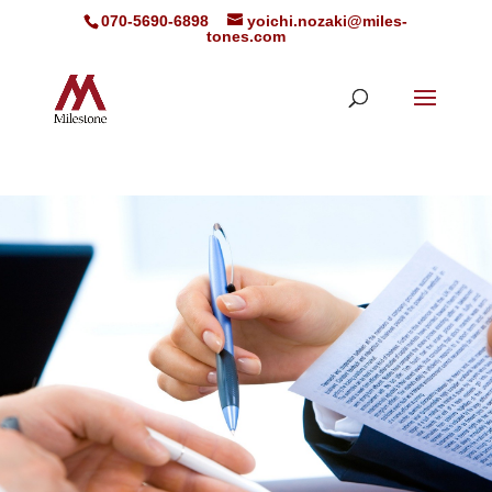
070-5690-6898
yoichi.nozaki@miles-
tones.com