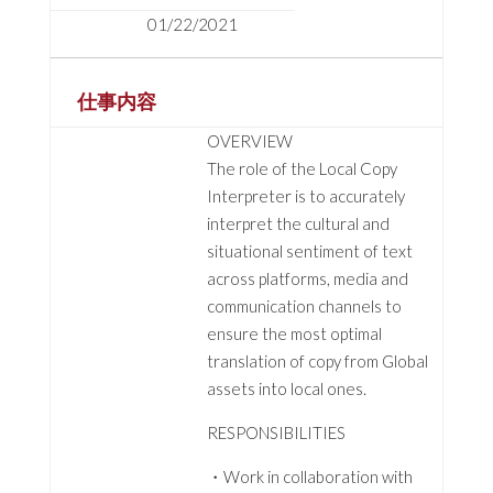
01/22/2021
仕事内容
OVERVIEW
The role of the Local Copy
Interpreter is to accurately
interpret the cultural and
situational sentiment of text
across platforms, media and
communication channels to
ensure the most optimal
translation of copy from Global
assets into local ones.
RESPONSIBILITIES
・Work in collaboration with