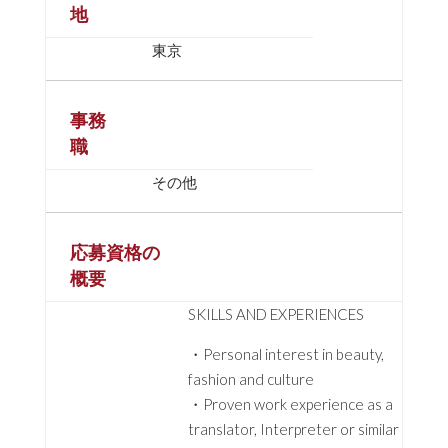
地
東京
事務
職
その他
応募資格の
概要
SKILLS AND EXPERIENCES
・Personal interest in beauty,
fashion and culture
・Proven work experience as a
translator, Interpreter or similar