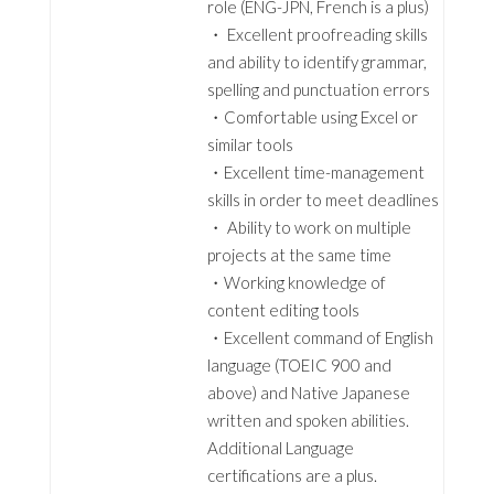
role (ENG-JPN, French is a plus)
・ Excellent proofreading skills
and ability to identify grammar,
spelling and punctuation errors
・Comfortable using Excel or
similar tools
・Excellent time-management
skills in order to meet deadlines
・ Ability to work on multiple
projects at the same time
・Working knowledge of
content editing tools
・Excellent command of English
language (TOEIC 900 and
above) and Native Japanese
written and spoken abilities.
Additional Language
certifications are a plus.