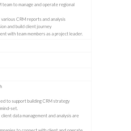
M team to manage and operate regional
various CRM reports and analysis
on and build client journey
nt with team members as a project leader.
sh
ded to support building CRM strategy
 mind-set.
t client data management and analysis are
mpanies to connect with client and operate