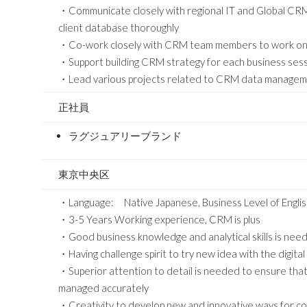
・Communicate closely with regional IT and Global CR
client database thoroughly
・Co-work closely with CRM team members to work on 
・Support building CRM strategy for each business sessi
・Lead various projects related to CRM data manageme
正社員
ラグジュアリーブランド
東京中央区
・Language: Native Japanese, Business Level of Engli
・3-5 Years Working experience, CRM is plus
・Good business knowledge and analytical skills is nee
・Having challenge spirit to try new idea with the digital
・Superior attention to detail is needed to ensure tha
managed accurately
・Creativity to develop new and innovative ways for co