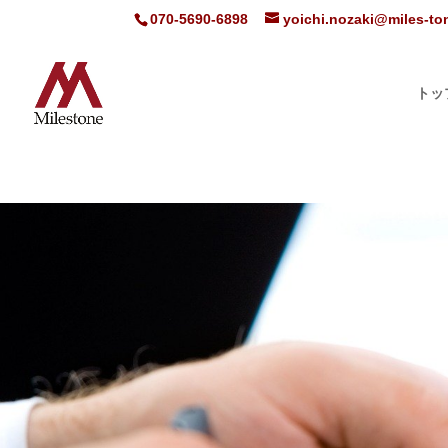
070-5690-6898
yoichi.nozaki@miles-t
トッ