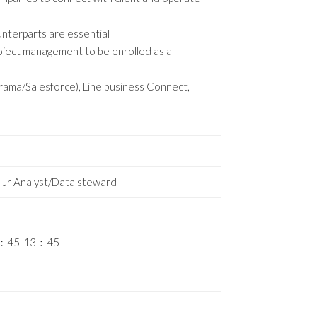
ounterparts are essential
project management to be enrolled as a
/Salesforce), Line business Connect,
yst/Data steward
45-13：45