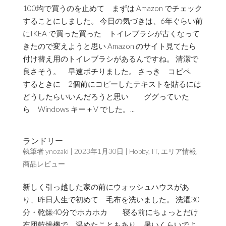
100均で買うのを止めて まずは Amazon でチェック
することにしました。 今日の気づきは、6年ぐらい前
にIKEA で買った買った トイレブラシが古くなって
きたので変えようと思い Amazon のサイト見てたら
付け替え用のトイレブラシがあるんですね。 清潔で
良さそう。 早速ポチりました。 さっき コピペ
するときに 2個前にコピーしたテキストを貼るには
どうしたらいいんだろうと思い ググっていた
ら Windows キー＋V でした。...
ランドリー
執筆者
ynozaki
|
2023年1月30日
|
Hobby
,
IT
,
エリア情報
,
商品レビュー
新しく引っ越した家の前にウォッシュハウスがあ
り、昨日人生で初めて 毛布を洗いました。 洗濯30
分・乾燥40分でホカホカ 寝る前にちょっとだけ
布団乾燥機で、温めたこともあり 暑いくらいでよ