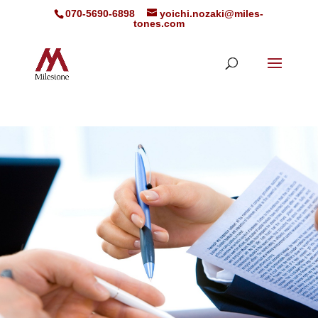
070-5690-6898
yoichi.nozaki@miles-
tones.com