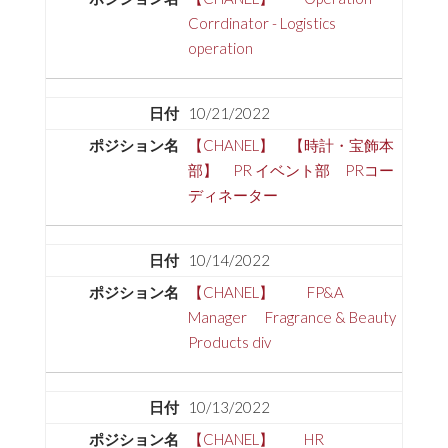
Corrdinator - Logistics
operation
10/21/2022
【CHANEL】 【時計・宝飾本
部】 PR イベント部 PRコー
ディネーター
10/14/2022
【CHANEL】 FP&A
Manager Fragrance & Beauty
Products div
10/13/2022
【CHANEL】 HR