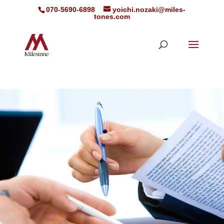
070-5690-6898
yoichi.nozaki@miles-
tones.com